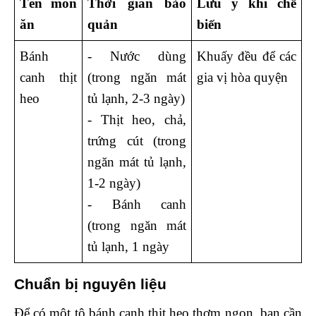
Tên món 
Thời gian bảo 
Lưu ý khi chế 
ăn
quản
biến
Bánh 
- Nước dùng 
Khuấy đều để các 
canh thịt 
(trong ngăn mát 
gia vị hòa quyện 
heo 
tủ lạnh, 2-3 ngày)
- Thịt heo, chả, 
trứng cút (trong 
ngăn mát tủ lạnh, 
1-2 ngày)
- Bánh canh 
(trong ngăn mát 
tủ lạnh, 1 ngày
Chuẩn bị nguyên liệu 
Để có một tô bánh canh thịt heo thơm ngon, bạn cần 