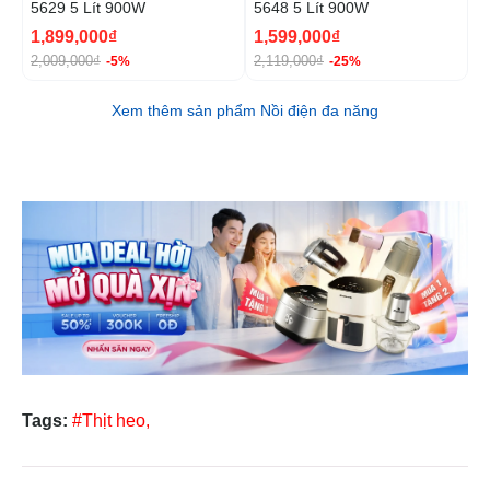
5629 5 Lít 900W
5648 5 Lít 900W
5
1,899,000₫
1,599,000₫
L
2,009,000₫
2,119,000₫
-5%
-25%
Xem thêm sản phẩm Nồi điện đa năng
Tags:
#Thịt heo,