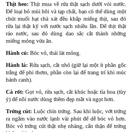
Thịt heo: 
Thịt mua về rửa thật sạch dưới vòi nước. 
Để loại bỏ mùi hôi và tạp chất, bạn có thể dùng một 
chút muối hạt chà xát đều khắp miếng thịt, sau đó 
rửa lại thật kỹ với nước sạch nhiều lần. Để thịt thật 
ráo nước, sau đó dùng dao sắc cắt thành những 
miếng mỏng vừa ăn.
Hành củ: 
Bóc vỏ, thái lát mỏng.
Hành lá: 
Rửa sạch, cắt nhỏ (giữ lại một ít phần gốc 
trắng để phi thơm, phần còn lại để trang trí khi múc 
bánh canh).
Cà rốt: 
Gọt vỏ, rửa sạch, cắt khúc hoặc tỉa hoa (tùy 
ý) để nồi nước dùng thêm đẹp mắt và ngọt hơn.
Trứng cút:
 Luộc chín trứng. Sau khi luộc, vớt trứng 
ra ngâm vào nước lạnh vài phút để dễ bóc vỏ hơn. 
Bóc vỏ trứng cút thật nhẹ nhàng, cẩn thận để trứng 