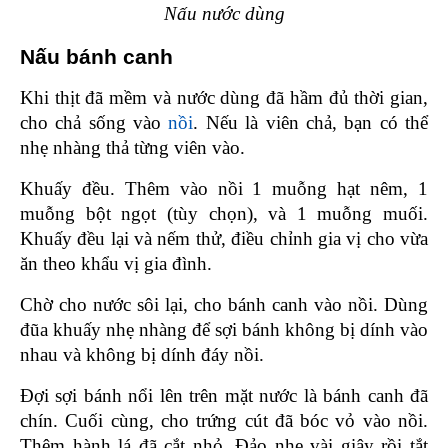
Nấu nước dùng
Nấu bánh canh 
Khi thịt đã mềm và nước dùng đã hầm đủ thời gian, 
cho chả sống vào 
nồi
. Nếu là viên chả, bạn có thể 
nhẹ nhàng thả từng viên vào.
Khuấy đều. Thêm vào nồi 1 muỗng hạt nêm, 1 
muỗng bột ngọt (tùy chọn), và 1 muỗng muối. 
Khuấy đều lại và nếm thử, điều chỉnh gia vị cho vừa 
ăn theo khẩu vị gia đình.
Chờ cho nước sôi lại, cho bánh canh vào nồi. Dùng 
đũa khuấy nhẹ nhàng để sợi bánh không bị dính vào 
nhau và không bị dính đáy nồi.
Đợi sợi bánh nổi lên trên mặt nước là bánh canh đã 
chín. Cuối cùng, cho trứng cút đã bóc vỏ vào nồi. 
Thêm hành lá đã cắt nhỏ. Đảo nhẹ vài giây rồi tắt 