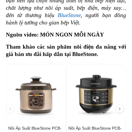
bạn nên lựa chọn những thiết bị nhà bếp hiện đại, 
chất lượng như nồi áp suất, bếp điện, máy xay… 
đến từ thương hiệu 
BlueStone
, người bạn đồng 
hành lý tưởng cho gian bếp Việt. 
Nguồn video: MÓN NGON MỖI NGÀY 
Tham khảo các sản phẩm nồi điện đa năng với 
giá bán ưu đãi hấp dẫn tại BlueStone. 
-5%
-2
H
Nồi Áp Suất BlueStone PCB-
Nồi Áp Suất BlueStone PCB-
N