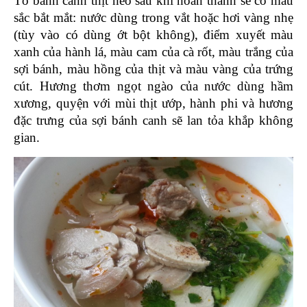
Tô bánh canh thịt heo sau khi hoàn thành sẽ có màu 
sắc bắt mắt: nước dùng trong vắt hoặc hơi vàng nhẹ 
(tùy vào có dùng ớt bột không), điểm xuyết màu 
xanh của hành lá, màu cam của cà rốt, màu trắng của 
sợi bánh, màu hồng của thịt và màu vàng của trứng 
cút. Hương thơm ngọt ngào của nước dùng hầm 
xương, quyện với mùi thịt ướp, hành phi và hương 
đặc trưng của sợi bánh canh sẽ lan tỏa khắp không 
gian.