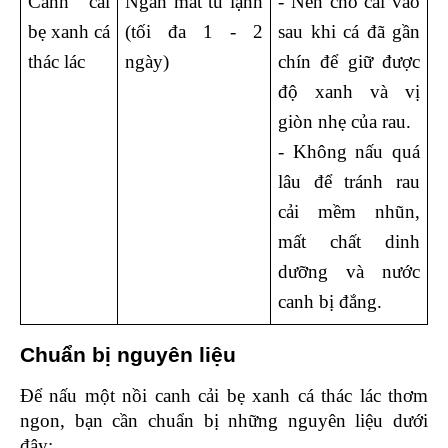
Canh cải 
Ngăn mát tủ lạnh 
- Nên cho cải vào 
bẹ xanh cá 
(tối đa 1 - 2 
sau khi cá đã gần 
thác lác
ngày)
chín để giữ được 
độ xanh và vị 
giòn nhẹ của rau.
- Không nấu quá 
lâu để tránh rau 
cải mềm nhũn, 
mất chất dinh 
dưỡng và nước 
canh bị đắng. 
Chuẩn bị nguyên liệu 
Để nấu một nồi canh cải bẹ xanh cá thác lác thơm 
ngon, bạn cần chuẩn bị những nguyên liệu dưới 
đây: 