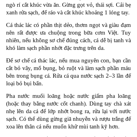
ngò rí cắt khúc vừa ăn. Gừng gọt vỏ, thái sợi. Cải bẹ 
xanh rửa sạch, để ráo và cắt khúc khoảng 1 lóng tay.
Cá thác lác có phần thịt dẻo, thơm ngọt và giàu đạm 
nên rất được ưa chuộng trong bữa cơm Việt. Tuy 
nhiên, nếu không sơ chế đúng cách, cá dễ bị tanh và 
khó làm sạch phần nhớt đặc trưng trên da.
Để sơ chế cá thác lác, nếu mua nguyên con, bạn cần 
cắt bỏ vây, mổ bụng, bỏ ruột và làm sạch phần máu 
bên trong bụng cá. Rửa cá qua nước sạch 2–3 lần để 
loại bỏ bụi bẩn.
Pha nước muối loãng hoặc nước giấm pha loãng 
(hoặc thay bằng nước cốt chanh). Dùng tay chà xát 
nhẹ lên da cá để lớp nhớt bong ra, rửa lại với nước 
sạch. Có thể dùng gừng giã nhuyễn và rượu trắng để 
xoa lên thân cá nếu muốn khử mùi tanh kỹ hơn.