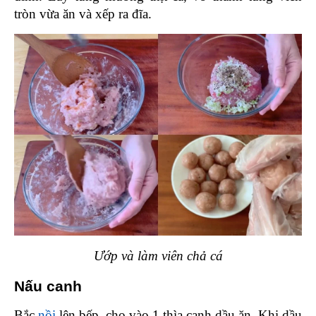
tròn vừa ăn và xếp ra đĩa.
Ướp và làm viên chả cá
Nấu canh 
Bắc 
nồi
 lên bếp, cho vào 1 thìa canh dầu ăn. Khi dầu 