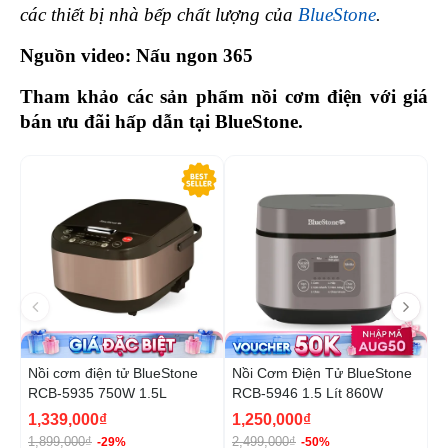
các thiết bị nhà bếp chất lượng của 
BlueStone
. 
Nguồn video: Nấu ngon 365
Tham khảo các sản phẩm nồi cơm điện với giá 
bán ưu đãi hấp dẫn tại BlueStone. 
-29%
-5
Nồi cơm điện tử BlueStone
Nồi Cơm Điện Tử BlueStone
N
RCB-5935 750W 1.5L
RCB-5946 1.5 Lít 860W
B
1
1,339,000₫
1,250,000₫
1
1,899,000₫
2,499,000₫
2
-29%
-50%