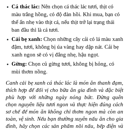
Cá thác lác:
 Nên chọn cá thác lác tươi, thịt có 
màu trắng hồng, có độ đàn hồi. Khi mua, bạn có 
thể ấn nhẹ vào thịt cá, nếu thịt trở lại trạng thái 
ban đầu thì là cá tươi.
Cải bẹ xanh: 
Chọn những cây cải có lá màu xanh 
đậm, tươi, không bị úa vàng hay dập nát. Cải bẹ 
xanh ngon sẽ có vị đắng nhẹ, hậu ngọt.
Gừng:
 Chọn củ gừng tươi, không bị hỏng, có 
mùi thơm nồng.
Canh cải bẹ xanh cá thác lác là món ăn thanh đạm, 
thích hợp để đổi vị cho bữa ăn gia đình và đặc biệt 
phù hợp với những ngày nóng bức. Đừng quên 
chọn nguyên liệu tươi ngon và thực hiện đúng cách 
sơ chế để món ăn không chỉ thơm ngon mà còn an 
toàn, vệ sinh. Nếu bạn thường xuyên nấu ăn cho gia 
đình, hãy chọn các sản phẩm nồi nấu, bếp điện và 