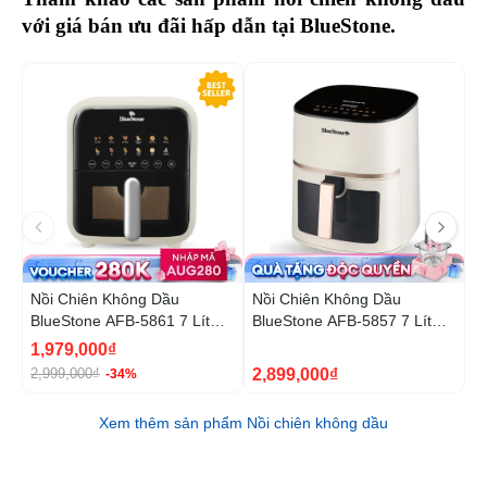
với giá bán ưu đãi hấp dẫn tại BlueStone. 
-34%
Nồi Chiên Không Dầu
Nồi Chiên Không Dầu
N
BlueStone AFB-5861 7 Lít
BlueStone AFB-5857 7 Lít
B
1800W
1800W
1
1,979,000₫
5
2,899,000₫
2,999,000₫
9
-34%
Xem thêm sản phẩm Nồi chiên không dầu