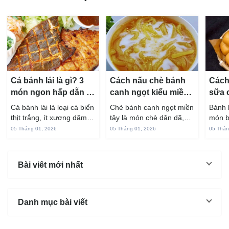
Cá bánh lái là gì? 3
Cách nấu chè bánh
Cách
món ngon hấp dẫn từ
canh ngọt kiểu miền
sữa 
cá bánh lái
Tây ngon chuẩn vị
hấp 
Cá bánh lái là loại cá biển
Chè bánh canh ngọt miền
Bánh 
thịt trắng, ít xương dăm,
tây là món chè dân dã,
món b
vị ngọt và rất dễ ăn khi
gắn liền với đời sống sinh
thuộc
05 Tháng 01, 2026
05 Tháng 01, 2026
05 Thán
chế biến đúng cách. Chỉ
hoạt của người miền sông
yêu t
với vài nguyên liệu quen
nước từ bao đời nay. Sợi
giòn 
thuộc trong bếp, bạn có
bánh canh làm từ bột gạo
phần 
Bài viêt mới nhất
thể...
và...
mùi s
Không
Danh mục bài viết