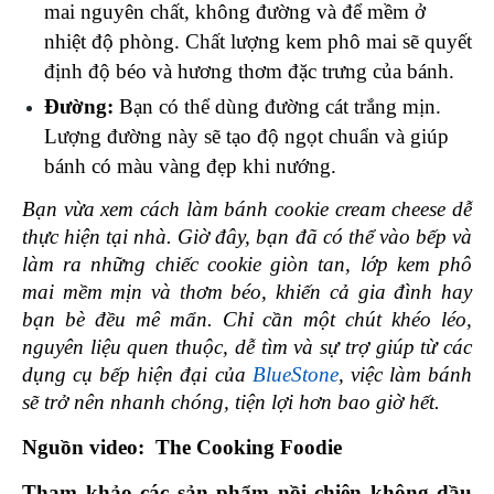
mai nguyên chất, không đường và để mềm ở 
nhiệt độ phòng. Chất lượng kem phô mai sẽ quyết 
định độ béo và hương thơm đặc trưng của bánh.
Đường:
 Bạn có thể dùng đường cát trắng mịn. 
Lượng đường này sẽ tạo độ ngọt chuẩn và giúp 
bánh có màu vàng đẹp khi nướng.
Bạn vừa xem cách làm bánh cookie cream cheese dễ 
thực hiện tại nhà. Giờ đây, bạn đã có thể vào bếp và 
làm ra những chiếc cookie giòn tan, lớp kem phô 
mai mềm mịn và thơm béo, khiến cả gia đình hay 
bạn bè đều mê mẩn. Chỉ cần một chút khéo léo, 
nguyên liệu quen thuộc, dễ tìm và sự trợ giúp từ các 
dụng cụ bếp hiện đại của 
BlueStone
, việc làm bánh 
sẽ trở nên nhanh chóng, tiện lợi hơn bao giờ hết. 
Nguồn video:  The Cooking Foodie
Tham khảo các sản phẩm nồi chiên không dầu 