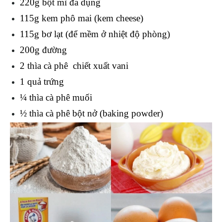
220g bột mì đa dụng 
115g kem phô mai (kem cheese)
115g bơ lạt (để mềm ở nhiệt độ phòng)
200g đường 
2 thìa cà phê  chiết xuất vani 
1 quả trứng 
¼ thìa cà phê muối 
½ thìa cà phê bột nở (baking powder)