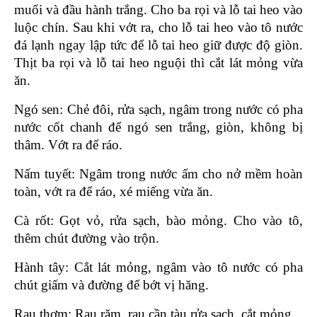
muối và đầu hành trắng. Cho ba rọi và lỗ tai heo vào 
luộc chín. Sau khi vớt ra, cho lỗ tai heo vào tô nước 
đá lạnh ngay lập tức để lỗ tai heo giữ được độ giòn. 
Thịt ba rọi và lỗ tai heo nguội thì cắt lát mỏng vừa 
ăn.
Ngó sen: Chẻ đôi, rửa sạch, ngâm trong nước có pha 
nước cốt chanh để ngó sen trắng, giòn, không bị 
thâm. Vớt ra để ráo. 
Nấm tuyết: Ngâm trong nước ấm cho nở mềm hoàn 
toàn, vớt ra để ráo, xé miếng vừa ăn.
Cà rốt: Gọt vỏ, rửa sạch, bào mỏng. Cho vào tô, 
thêm chút đường vào trộn.
Hành tây: Cắt lát mỏng, ngâm vào tô nước có pha 
chút giấm và đường để bớt vị hăng. 
Rau thơm: Rau răm, rau cần tàu rửa sạch, cắt mỏng.