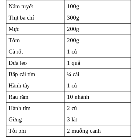
Nấm tuyết 
100g 
Thịt ba chỉ 
300g
Mực 
200g
Tôm 
200g 
Cà rốt 
1 củ 
Dưa leo 
1 quả 
Bắp cải tím 
¼ cái 
Hành tây 
1 củ 
Rau răm 
10 nhánh 
Hành tím 
2 củ 
Gừng 
3 lát 
Tỏi phi 
2 muỗng canh 