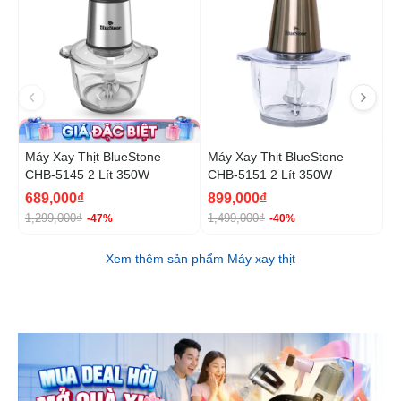
Máy Xay Thịt BlueStone
Máy Xay Thịt BlueStone
M
CHB-5145 2 Lít 350W
CHB-5151 2 Lít 350W
5
689,000₫
899,000₫
1
1,299,000₫
1,499,000₫
-47%
-40%
Xem thêm sản phẩm Máy xay thịt