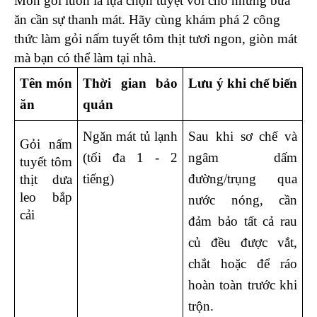
Món gỏi luôn là lựa chọn tuyệt vời cho những bữa 
ăn cần sự thanh mát. Hãy cùng khám phá 2 công 
thức làm gỏi nấm tuyết tôm thịt tươi ngon, giòn mát 
mà bạn có thể làm tại nhà. 
Tên món 
Thời gian bảo 
Lưu ý khi chế biến
ăn
quản
Ngăn mát tủ lạnh 
Sau khi sơ chế và 
Gỏi nấm 
(tối đa 1 - 2 
ngâm dấm 
tuyết tôm 
tiếng)
đường/trụng qua 
thịt dưa 
leo bắp 
nước nóng, cần 
cải
đảm bảo tất cả rau 
củ đều được vắt, 
chắt hoặc để ráo 
hoàn toàn trước khi 
trộn.