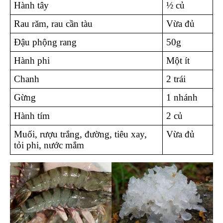
Hành tây 
½ củ 
Rau răm, rau cần tàu 
Vừa đủ 
Đậu phộng rang 
50g 
Hành phi 
Một ít 
Chanh 
2 trái 
Gừng 
1 nhánh 
Hành tím 
2 củ 
Muối, rượu trắng, đường, tiêu xay, 
Vừa đủ 
tỏi phi, nước mắm 