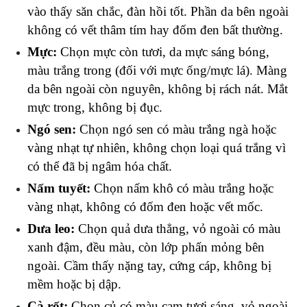
vào thấy săn chắc, đàn hồi tốt. Phần da bên ngoài 
không có vết thâm tím hay đốm đen bất thường.
Mực: 
Chọn mực còn tươi, da mực sáng bóng, 
màu trắng trong (đối với mực ống/mực lá). Màng 
da bên ngoài còn nguyên, không bị rách nát. Mắt 
mực trong, không bị đục.
Ngó sen: 
Chọn ngó sen có màu trắng ngà hoặc 
vàng nhạt tự nhiên, không chọn loại quá trắng vì 
có thể đã bị ngâm hóa chất.
Nấm tuyết: 
Chọn nấm khô có màu trắng hoặc 
vàng nhạt, không có đốm đen hoặc vết mốc.
Dưa leo: 
Chọn quả dưa thẳng, vỏ ngoài có màu 
xanh đậm, đều màu, còn lớp phấn mỏng bên 
ngoài. Cầm thấy nặng tay, cứng cáp, không bị 
mềm hoặc bị dập.
Cà rốt:
 Chọn củ có màu cam tươi sáng, vỏ ngoài 