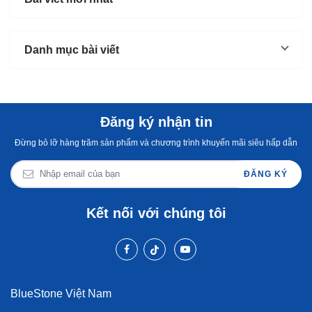
thể...
và...
mùi s
Không
Danh mục bài viết
Đăng ký nhận tin
Đừng bỏ lỡ hàng trăm sản phẩm và chương trình khuyến mãi siêu hấp dẫn
ĐĂNG KÝ
Kết nối với chúng tôi
BlueStone Việt Nam