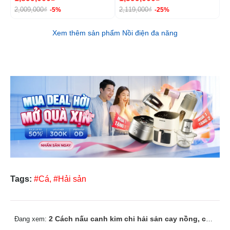
L
2,009,000₫
2,119,000₫
-5%
-25%
Xem thêm sản phẩm Nồi điện đa năng
Tags:
#Cá,
#Hải sản
2 Cách nấu canh kim chi hải sản cay nồng, chuẩn vị
Đang xem: