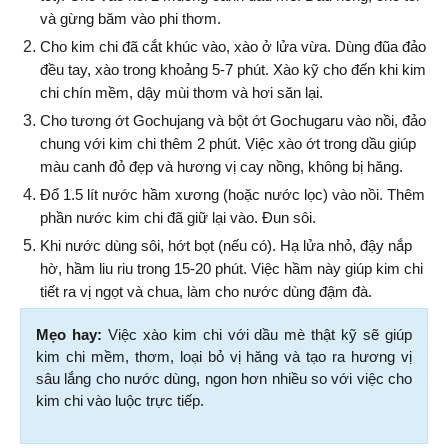
và gừng băm vào phi thơm.
Cho kim chi đã cắt khúc vào, xào ở lửa vừa. Dùng đũa đảo 
đều tay, xào trong khoảng 5-7 phút. Xào kỹ cho đến khi kim 
chi chín mềm, dậy mùi thơm và hơi săn lại.
Cho tương ớt Gochujang và bột ớt Gochugaru vào nồi, đảo 
chung với kim chi thêm 2 phút. Việc xào ớt trong dầu giúp 
màu canh đỏ đẹp và hương vị cay nồng, không bị hăng.
Đổ 1.5 lít nước hầm xương (hoặc nước lọc) vào nồi. Thêm 
phần nước kim chi đã giữ lại vào. Đun sôi.
Khi nước dùng sôi, hớt bọt (nếu có). Hạ lửa nhỏ, đậy nắp 
hờ, hầm liu riu trong 15-20 phút. Việc hầm này giúp kim chi 
tiết ra vị ngọt và chua, làm cho nước dùng đậm đà.
Mẹo hay:
 Việc xào kim chi với dầu mè thật kỹ sẽ giúp 
kim chi mềm, thơm, loại bỏ vị hăng và tạo ra hương vị 
sâu lắng cho nước dùng, ngon hơn nhiều so với việc cho 
kim chi vào luộc trực tiếp.