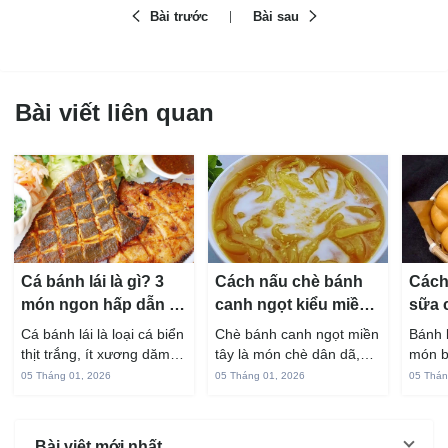
Bài trước
Bài sau
Bài viết liên quan
Cá bánh lái là gì? 3
Cách nấu chè bánh
Cách
món ngon hấp dẫn từ
canh ngọt kiểu miền
sữa 
cá bánh lái
Tây ngon chuẩn vị
hấp 
Cá bánh lái là loại cá biển
Chè bánh canh ngọt miền
Bánh 
thịt trắng, ít xương dăm,
tây là món chè dân dã,
món b
vị ngọt và rất dễ ăn khi
gắn liền với đời sống sinh
thuộc
05 Tháng 01, 2026
05 Tháng 01, 2026
05 Thán
chế biến đúng cách. Chỉ
hoạt của người miền sông
yêu t
với vài nguyên liệu quen
nước từ bao đời nay. Sợi
giòn 
thuộc trong bếp, bạn có
bánh canh làm từ bột gạo
phần 
Bài viêt mới nhất