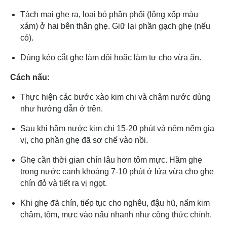
Tách mai ghẹ ra, loại bỏ phần phổi (lông xốp màu
xám) ở hai bên thân ghẹ. Giữ lại phần gạch ghẹ (nếu
có).
Dùng kéo cắt ghẹ làm đôi hoặc làm tư cho vừa ăn.
Cách nấu:
Thực hiện các bước xào kim chi và châm nước dùng
như hướng dẫn ở trên.
Sau khi hầm nước kim chi 15-20 phút và nêm nếm gia
vị, cho phần ghẹ đã sơ chế vào nồi.
Ghẹ cần thời gian chín lâu hơn tôm mực. Hầm ghẹ
trong nước canh khoảng 7-10 phút ở lửa vừa cho ghẹ
chín đỏ và tiết ra vị ngọt.
Khi ghẹ đã chín, tiếp tục cho nghêu, đậu hũ, nấm kim
châm, tôm, mực vào nấu nhanh như công thức chính.