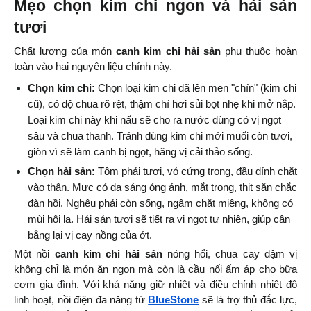
Mẹo chọn kim chi ngon và hải sản 
tươi
Chất lượng của món 
canh kim chi hải sản
 phụ thuộc hoàn 
toàn vào hai nguyên liệu chính này.
Chọn kim chi:
 Chọn loại kim chi đã lên men "chín" (kim chi 
cũ), có độ chua rõ rệt, thậm chí hơi sủi bọt nhẹ khi mở nắp. 
Loại kim chi này khi nấu sẽ cho ra nước dùng có vị ngọt 
sâu và chua thanh. Tránh dùng kim chi mới muối còn tươi, 
giòn vì sẽ làm canh bị ngọt, hăng vị cải thảo sống.
Chọn hải sản:
 Tôm phải tươi, vỏ cứng trong, đầu dính chặt 
vào thân. Mực có da sáng óng ánh, mắt trong, thịt săn chắc 
đàn hồi. Nghêu phải còn sống, ngậm chặt miệng, không có 
mùi hôi lạ. Hải sản tươi sẽ tiết ra vị ngọt tự nhiên, giúp cân 
bằng lại vị cay nồng của ớt.
Một nồi 
canh kim chi hải sản
 nóng hổi, chua cay đậm vị 
không chỉ là món ăn ngon mà còn là cầu nối ấm áp cho bữa 
cơm gia đình. Với khả năng giữ nhiệt và điều chỉnh nhiệt độ 
linh hoạt, nồi điện đa năng từ
BlueStone
 sẽ là trợ thủ đắc lực, 