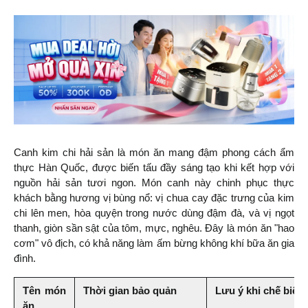
Canh kim chi hải sản là món ăn mang đậm phong cách ẩm 
thực Hàn Quốc, được biến tấu đầy sáng tạo khi kết hợp với 
nguồn hải sản tươi ngon. Món canh này chinh phục thực 
khách bằng hương vị bùng nổ: vị chua cay đặc trưng của kim 
chi lên men, hòa quyện trong nước dùng đậm đà, và vị ngọt 
thanh, giòn sần sật của tôm, mực, nghêu. Đây là món ăn "hao 
cơm" vô địch, có khả năng làm ấm bừng không khí bữa ăn gia 
đình.
Tên món 
Thời gian bảo quản
Lưu ý khi chế biến
ăn