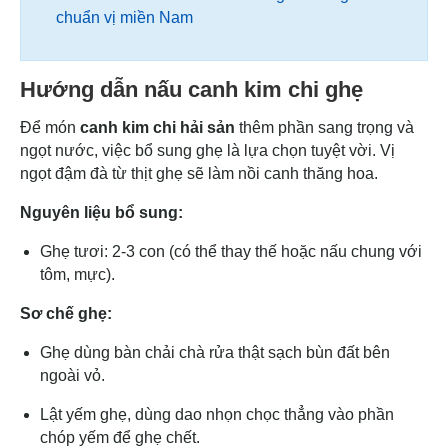
chuẩn vị miền Nam
Hướng dẫn nấu canh kim chi ghẹ
Để món
canh kim chi hải sản
thêm phần sang trọng và
ngọt nước, việc bổ sung ghẹ là lựa chọn tuyệt vời. Vị
ngọt đậm đà từ thịt ghẹ sẽ làm nồi canh thăng hoa.
Nguyên liệu bổ sung:
Ghẹ tươi: 2-3 con (có thể thay thế hoặc nấu chung với
tôm, mực).
Sơ chế ghẹ:
Ghẹ dùng bàn chải chà rửa thật sạch bùn đất bên
ngoài vỏ.
Lật yếm ghẹ, dùng dao nhọn chọc thẳng vào phần
chóp yếm để ghẹ chết.