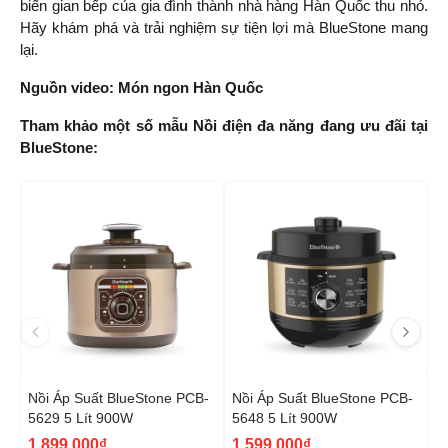
biến gian bếp của gia đình thành nhà hàng Hàn Quốc thu nhỏ. 
Hãy khám phá và trải nghiệm sự tiện lợi mà BlueStone mang 
lại.
Nguồn video: Món ngon Hàn Quốc
Tham khảo một số mẫu Nồi điện đa năng đang ưu đãi tại 
BlueStone: 
-5%
-2
H
Nồi Áp Suất BlueStone PCB-
Nồi Áp Suất BlueStone PCB-
N
5629 5 Lít 900W
5648 5 Lít 900W
5
1,899,000₫
1,599,000₫