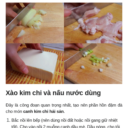
Xào kim chi và nấu nước dùng
Đây là công đoạn quan trọng nhất, tạo nên phần hồn đậm đà 
cho món 
canh kim chi hải sản
.
Bắc nồi lên bếp (nên dùng nồi đất hoặc nồi gang giữ nhiệt 
tốt). Cho vào nồi 2 muỗng canh dầu mè. Dầu nóng, cho tỏi 