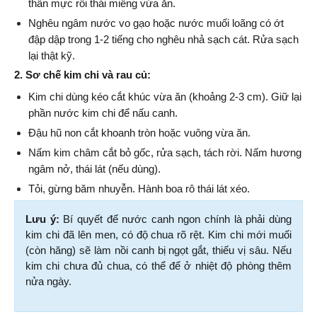
thân mực rồi thái miếng vừa ăn.
Nghêu ngâm nước vo gạo hoặc nước muối loãng có ớt 
đập dập trong 1-2 tiếng cho nghêu nhả sạch cát. Rửa sạch 
lại thật kỹ.
2. Sơ chế kim chi và rau củ:
Kim chi dùng kéo cắt khúc vừa ăn (khoảng 2-3 cm). Giữ lại 
phần nước kim chi để nấu canh.
Đậu hũ non cắt khoanh tròn hoặc vuông vừa ăn.
Nấm kim châm cắt bỏ gốc, rửa sạch, tách rời. Nấm hương 
ngâm nở, thái lát (nếu dùng).
Tỏi, gừng băm nhuyễn. Hành boa rô thái lát xéo.
Lưu ý:
 Bí quyết để nước canh ngon chính là phải dùng 
kim chi đã lên men, có độ chua rõ rệt. Kim chi mới muối 
(còn hăng) sẽ làm nồi canh bị ngọt gắt, thiếu vị sâu. Nếu 
kim chi chưa đủ chua, có thể để ở nhiệt độ phòng thêm 
nửa ngày.