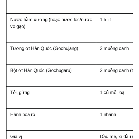
Nước hầm xương (hoặc nước lọc/nước 
1.5 lít
vo gạo)
Tương ớt Hàn Quốc (Gochujang)
2 muỗng canh
Bột ớt Hàn Quốc (Gochugaru)
2 muỗng canh (tạo
Tỏi, gừng
1 củ mỗi loại
Hành boa rô
1 nhánh
Gia vị
Dầu mè, xì dầu (n