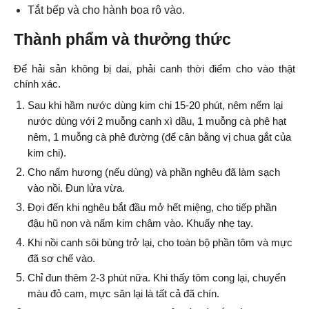
Tắt bếp và cho hành boa rô vào.
Thành phẩm và thưởng thức
Để hải sản không bị dai, phải canh thời điểm cho vào thật 
chính xác.
Sau khi hầm nước dùng kim chi 15-20 phút, nêm nếm lại 
nước dùng với 2 muỗng canh xì dầu, 1 muỗng cà phê hạt 
nêm, 1 muỗng cà phê đường (để cân bằng vị chua gắt của 
kim chi).
Cho nấm hương (nếu dùng) và phần nghêu đã làm sạch 
vào nồi. Đun lửa vừa.
Đợi đến khi nghêu bắt đầu mở hết miệng, cho tiếp phần 
đậu hũ non và nấm kim châm vào. Khuấy nhẹ tay.
Khi nồi canh sôi bùng trở lại, cho toàn bộ phần tôm và mực 
đã sơ chế vào.
Chỉ đun thêm 2-3 phút nữa. Khi thấy tôm cong lại, chuyển 
màu đỏ cam, mực săn lại là tất cả đã chín.