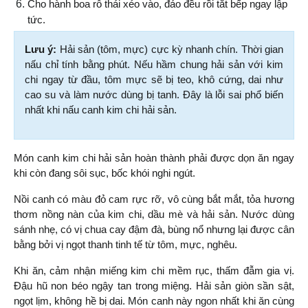
Cho hành boa rô thái xéo vào, đảo đều rồi tắt bếp ngay lập 
tức.
Lưu ý:
 Hải sản (tôm, mực) cực kỳ nhanh chín. Thời gian 
nấu chỉ tính bằng phút. Nếu hầm chung hải sản với kim 
chi ngay từ đầu, tôm mực sẽ bị teo, khô cứng, dai như 
cao su và làm nước dùng bị tanh. Đây là lỗi sai phổ biến 
nhất khi nấu canh kim chi hải sản.
Món canh kim chi hải sản hoàn thành phải được dọn ăn ngay 
khi còn đang sôi sục, bốc khói nghi ngút.
Nồi canh có màu đỏ cam rực rỡ, vô cùng bắt mắt, tỏa hương 
thơm nồng nàn của kim chi, dầu mè và hải sản. Nước dùng 
sánh nhẹ, có vị chua cay đậm đà, bùng nổ nhưng lại được cân 
bằng bởi vị ngọt thanh tinh tế từ tôm, mực, nghêu.
Khi ăn, cảm nhận miếng kim chi mềm rục, thấm đẫm gia vị. 
Đậu hũ non béo ngậy tan trong miệng. Hải sản giòn sần sật, 
ngọt lịm, không hề bị dai. Món canh này ngon nhất khi ăn cùng 