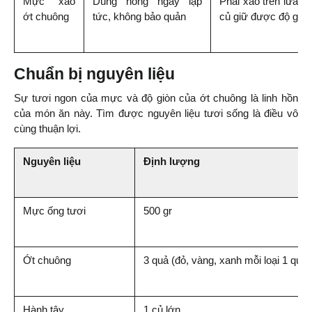
Mực xào 
Dùng nóng ngay lập 
Phải xào trên lửa lớ
ớt chuông
tức, không bảo quản
củ giữ được độ giòn
Chuẩn bị nguyên liệu
Sự tươi ngon của mực và độ giòn của ớt chuông là linh hồn 
của món ăn này. Tìm được nguyên liệu tươi sống là điều vô 
cùng thuận lợi.
Nguyên liệu
Định lượng
Mực ống tươi
500 gr
Ớt chuông
3 quả (đỏ, vàng, xanh mỗi loại 1 quả)
Hành tây
1 củ lớn