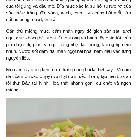
của tỏi gừng và dầu mè. Đĩa mực xào là sự hội tụ rực rỡ của 
sắc màu: trắng, đỏ, vàng, xanh, cam... vô cùng bắt mắt, lớp 
sốt áo bóng mượt, óng ả.
Cắn thử miếng mực, cảm nhận ngay độ giòn sần sật, tươi 
ngọt chứ không hề bị dai. Ớt chuông và hành tây chín tới, vẫn 
giữ được độ giòn, vị ngọt hăng nhẹ đặc trưng, không bị mềm 
nhũn. Nước sốt đậm đà, mặn ngọt hài hòa, bám đều vào từng 
nguyên liệu.
Món ăn này dùng kèm cơm trắng nóng hổi là "hết sảy". Vị đậm 
đà của món xào quyện với hạt cơm dẻo thơm, tạo nên bữa ăn 
tối thứ Bảy tại Ninh Hòa thật nhanh gọn, đủ chất và ngon 
miệng.