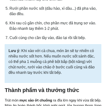
Rưới phần nước sốt (dầu hào, xì dầu...) đã pha vào,
đảo đều.
Khi rau củ gần chín, cho phần mực đã trụng sơ vào.
Đảo nhanh tay thêm 1-2 phút.
Cuối cùng cho cần tây vào, đảo lại rồi tắt bếp.
Lưu ý:
Khi xào với cà chua, món ăn sẽ tự nhiên có
nhiều nước sốt hơn. Nếu muốn nước sốt sánh đặc,
có thể pha 1 muỗng cà phê bột bắp (bột năng) với
chút nước, rưới vào chảo ở bước cuối cùng và đảo
đều nhanh tay trước khi tắt bếp.
Thành phẩm và thưởng thức
Trút món 
mực xào ớt chuông
 ra đĩa lớn ngay khi vừa tắt bếp. 
Món ăn hoàn thành bốc khói nghi ngút, tỏa hương thơm lừng 