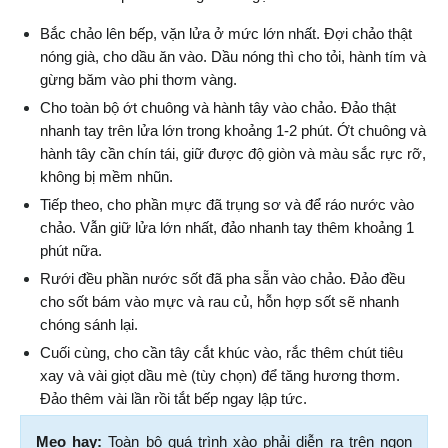
Bắc chảo lên bếp, vặn lửa ở mức lớn nhất. Đợi chảo thật 
nóng già, cho dầu ăn vào. Dầu nóng thì cho tỏi, hành tím và 
gừng băm vào phi thơm vàng.
Cho toàn bộ ớt chuông và hành tây vào chảo. Đảo thật 
nhanh tay trên lửa lớn trong khoảng 1-2 phút. Ớt chuông và 
hành tây cần chín tái, giữ được độ giòn và màu sắc rực rỡ, 
không bị mềm nhũn.
Tiếp theo, cho phần mực đã trụng sơ và để ráo nước vào 
chảo. Vẫn giữ lửa lớn nhất, đảo nhanh tay thêm khoảng 1 
phút nữa.
Rưới đều phần nước sốt đã pha sẵn vào chảo. Đảo đều 
cho sốt bám vào mực và rau củ, hỗn hợp sốt sẽ nhanh 
chóng sánh lại.
Cuối cùng, cho cần tây cắt khúc vào, rắc thêm chút tiêu 
xay và vài giọt dầu mè (tùy chọn) để tăng hương thơm. 
Đảo thêm vài lần rồi tắt bếp ngay lập tức.
Mẹo hay: 
Toàn bộ quá trình xào phải diễn ra trên ngọn 