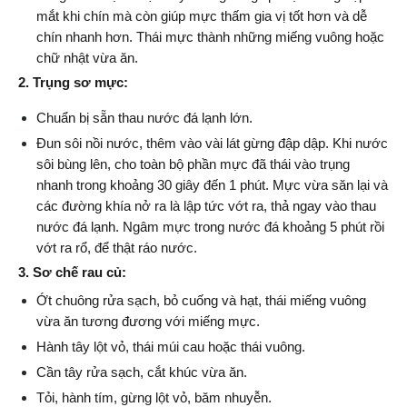
mắt khi chín mà còn giúp mực thấm gia vị tốt hơn và dễ 
chín nhanh hơn. Thái mực thành những miếng vuông hoặc 
chữ nhật vừa ăn.
2. Trụng sơ mực:
Chuẩn bị sẵn thau nước đá lạnh lớn.
Đun sôi nồi nước, thêm vào vài lát gừng đập dập. Khi nước 
sôi bùng lên, cho toàn bộ phần mực đã thái vào trụng 
nhanh trong khoảng 30 giây đến 1 phút. Mực vừa săn lại và 
các đường khía nở ra là lập tức vớt ra, thả ngay vào thau 
nước đá lạnh. Ngâm mực trong nước đá khoảng 5 phút rồi 
vớt ra rổ, để thật ráo nước.
3. Sơ chế rau củ:
Ớt chuông rửa sạch, bỏ cuống và hạt, thái miếng vuông 
vừa ăn tương đương với miếng mực.
Hành tây lột vỏ, thái múi cau hoặc thái vuông.
Cần tây rửa sạch, cắt khúc vừa ăn.
Tỏi, hành tím, gừng lột vỏ, băm nhuyễn.