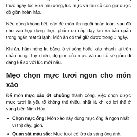
thức ngay lúc vừa nấu xong, lúc mực và rau củ còn giữ được 
độ giòn hoàn hảo.
Nếu dùng không hết, cần để món ăn nguội hoàn toàn, sau đó 
cho vào hộp đựng thực phẩm có nắp đậy kín và bảo quản 
trong ngăn mát tủ lạnh. Món ăn có thể giữ được trong 1 ngày.
Khi ăn, hâm nóng lại bằng lò vi sóng hoặc xào nhanh lại trên 
chảo nóng. Tuy nhiên, độ giòn của mực và rau củ sẽ giảm đi 
đáng kể so với lúc mới nấu.
Mẹo chọn mực tươi ngon cho món 
xào
Để món 
mực xào ớt chuông
 thành công, việc chọn được 
mực tươi là yếu tố không thể thiếu, nhất là khi có lợi thế ở 
vùng biển Ninh Hòa.
Chọn mực ống:
 Món xào này dùng mực ống là ngon nhất 
vì thịt dày, giòn.
Quan sát màu sắc:
 Mực tươi có lớp da sáng óng ánh, 