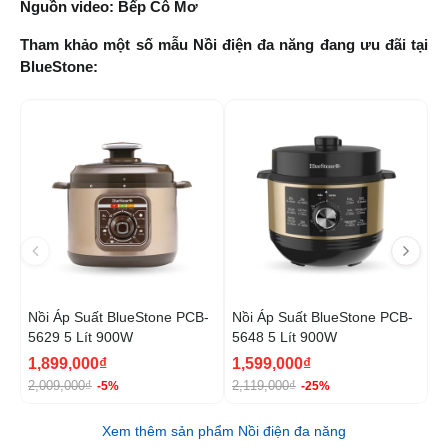
Nguồn video: Bếp Cô Mơ
Tham khảo một số mẫu Nồi điện đa năng đang ưu đãi tại 
BlueStone: 
-5%
-2
H
Nồi Áp Suất BlueStone PCB-
Nồi Áp Suất BlueStone PCB-
N
5629 5 Lít 900W
5648 5 Lít 900W
5
1,899,000₫
1,599,000₫
L
2,009,000₫
2,119,000₫
-5%
-25%
Xem thêm sản phẩm Nồi điện đa năng