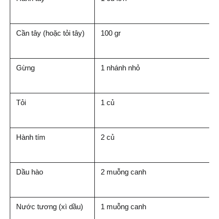
Cần tây (hoặc tỏi tây)
100 gr
Gừng
1 nhánh nhỏ
Tỏi
1 củ
Hành tím
2 củ
Dầu hào
2 muỗng canh
Nước tương (xì dầu)
1 muỗng canh