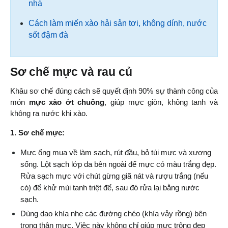
nhà
Cách làm miến xào hải sản tơi, không dính, nước
sốt đậm đà
Sơ chế mực và rau củ
Khâu sơ chế đúng cách sẽ quyết định 90% sự thành công của 
món 
mực xào ớt chuông
, giúp mực giòn, không tanh và 
không ra nước khi xào.
1. Sơ chế mực:
Mực ống mua về làm sạch, rút đầu, bỏ túi mực và xương 
sống. Lột sạch lớp da bên ngoài để mực có màu trắng đẹp. 
Rửa sạch mực với chút gừng giã nát và rượu trắng (nếu 
có) để khử mùi tanh triệt để, sau đó rửa lại bằng nước 
sạch.
Dùng dao khía nhẹ các đường chéo (khía vảy rồng) bên 
trong thân mực. Việc này không chỉ giúp mực trông đẹp 