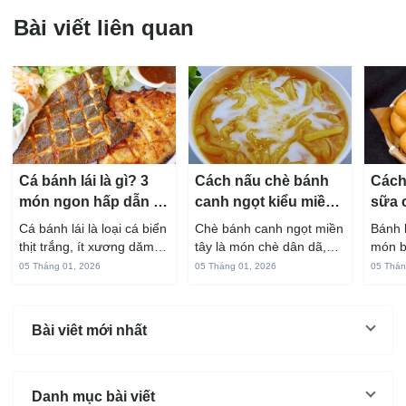
Bài viết liên quan
Cá bánh lái là gì? 3
Cách nấu chè bánh
Cách
món ngon hấp dẫn từ
canh ngọt kiểu miền
sữa 
cá bánh lái
Tây ngon chuẩn vị
hấp 
Cá bánh lái là loại cá biển
Chè bánh canh ngọt miền
Bánh 
thịt trắng, ít xương dăm,
tây là món chè dân dã,
món b
vị ngọt và rất dễ ăn khi
gắn liền với đời sống sinh
thuộc
05 Tháng 01, 2026
05 Tháng 01, 2026
05 Thán
chế biến đúng cách. Chỉ
hoạt của người miền sông
yêu t
với vài nguyên liệu quen
nước từ bao đời nay. Sợi
giòn 
thuộc trong bếp, bạn có
bánh canh làm từ bột gạo
phần 
Bài viêt mới nhất
thể...
và...
mùi s
Không
Danh mục bài viết