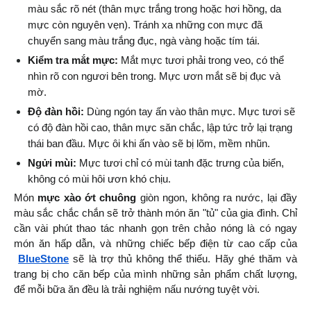
màu sắc rõ nét (thân mực trắng trong hoặc hơi hồng, da 
mực còn nguyên vẹn). Tránh xa những con mực đã 
chuyển sang màu trắng đục, ngà vàng hoặc tím tái.
Kiểm tra mắt mực:
 Mắt mực tươi phải trong veo, có thể 
nhìn rõ con ngươi bên trong. Mực ươn mắt sẽ bị đục và 
mờ.
Độ đàn hồi:
 Dùng ngón tay ấn vào thân mực. Mực tươi sẽ 
có độ đàn hồi cao, thân mực săn chắc, lập tức trở lại trạng 
thái ban đầu. Mực ôi khi ấn vào sẽ bị lõm, mềm nhũn.
Ngửi mùi:
 Mực tươi chỉ có mùi tanh đặc trưng của biển, 
không có mùi hôi ươn khó chịu.
Món 
mực xào ớt chuông
 giòn ngon, không ra nước, lại đầy 
màu sắc chắc chắn sẽ trở thành món ăn "tủ" của gia đình. Chỉ 
cần vài phút thao tác nhanh gọn trên chảo nóng là có ngay 
món ăn hấp dẫn, và những chiếc bếp điện từ cao cấp của
BlueStone
 sẽ là trợ thủ không thể thiếu. Hãy ghé thăm và 
trang bị cho căn bếp của mình những sản phẩm chất lượng, 
để mỗi bữa ăn đều là trải nghiệm nấu nướng tuyệt vời.