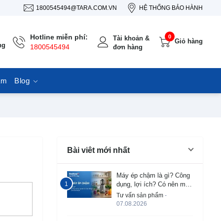
1800545494@TARA.COM.VN
HỆ THỐNG BẢO HÀNH
Hotline miễn phí:
0
Tài khoản &
Giỏ hàng
ng
1800545494
đơn hàng
ẩm
Blog
Bài viêt mới nhất
Máy ép chậm là gì? Công
dụng, lợi ích? Có nên mua
không?
Tư vấn sản phẩm
-
07.08.2026