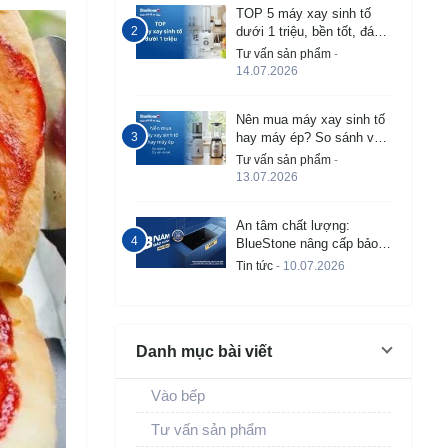
TOP 5 máy xay sinh tố
dưới 1 triệu, bền tốt, đáng
mua 2026
Tư vấn sản phẩm
-
14.07.2026
Nên mua máy xay sinh tố
hay máy ép? So sánh và
tư vấn chi tiết
Tư vấn sản phẩm
-
13.07.2026
An tâm chất lượng:
BlueStone nâng cấp bảo
hành bếp từ âm lên đến 3
Tin tức
- 10.07.2026
năm
Danh mục bài viết
Vào bếp
Tư vấn sản phẩm