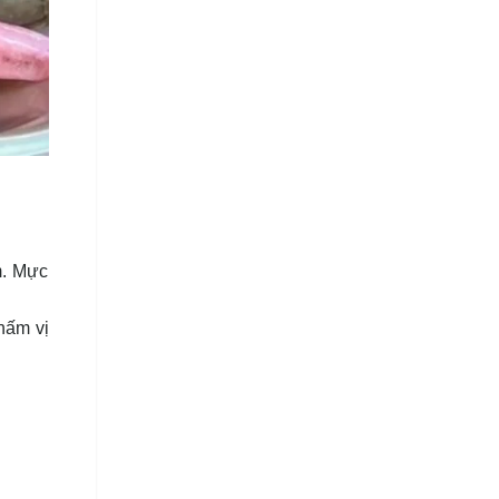
m. Mực
thấm vị