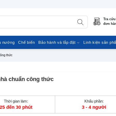
Tra cứu
đơn hà
u nướng
Chế biến
Bảo hành và lắp đặt
Linh kiện sản ph
công thức
 nhà chuẩn công thức
Thời gian làm:
Khẩu phần:
25 đến 30 phút
3 - 4 người