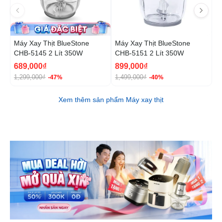
Máy Xay Thịt BlueStone
Máy Xay Thịt BlueStone
M
CHB-5145 2 Lít 350W
CHB-5151 2 Lít 350W
5
689,000₫
899,000₫
1
1,299,000₫
1,499,000₫
-47%
-40%
Xem thêm sản phẩm Máy xay thịt