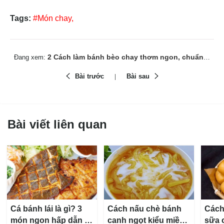
Tags:
#Món chay,
2 Cách làm bánh bèo chay thơm ngon, chuẩn vị Huế tại nhà
Đang xem:
Bài trước
Bài sau
Bài viết liên quan
Cá bánh lái là gì? 3
Cách nấu chè bánh
Cách
món ngon hấp dẫn từ
canh ngọt kiểu miền
sữa 