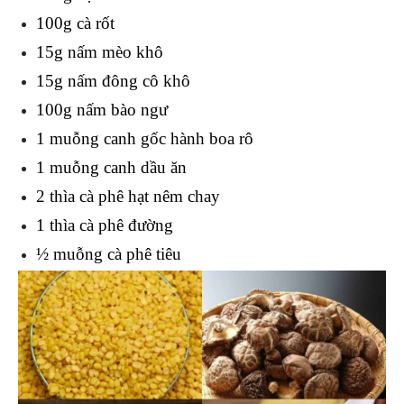
100g cà rốt
15g nấm mèo khô
15g nấm đông cô khô
100g nấm bào ngư
1 muỗng canh gốc hành boa rô
1 muỗng canh dầu ăn
2 thìa cà phê hạt nêm chay
1 thìa cà phê đường
½ muỗng cà phê tiêu