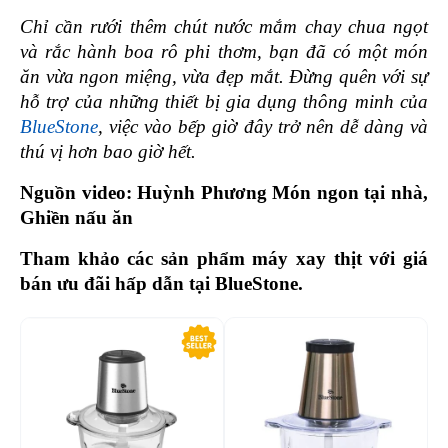
Chỉ cần rưới thêm chút nước mắm chay chua ngọt 
và rắc hành boa rô phi thơm, bạn đã có một món 
ăn vừa ngon miệng, vừa đẹp mắt. Đừng quên với sự 
hỗ trợ của những thiết bị gia dụng thông minh của 
BlueStone
, việc vào bếp giờ đây trở nên dễ dàng và 
thú vị hơn bao giờ hết. 
Nguồn video: Huỳnh Phương Món ngon tại nhà, 
Ghiền nấu ăn
Tham khảo các sản phẩm máy xay thịt với giá 
bán ưu đãi hấp dẫn tại BlueStone. 
-47%
-4