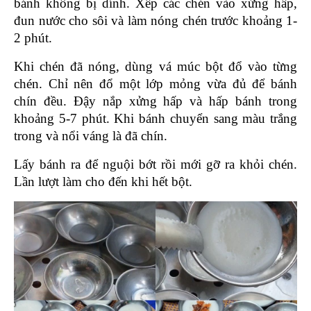
bánh không bị dính. Xếp các chén vào xửng hấp, 
đun nước cho sôi và làm nóng chén trước khoảng 1-
2 phút.
Khi chén đã nóng, dùng vá múc bột đổ vào từng 
chén. Chỉ nên đổ một lớp mỏng vừa đủ để bánh 
chín đều. Đậy nắp xửng hấp và hấp bánh trong 
khoảng 5-7 phút. Khi bánh chuyển sang màu trắng 
trong và nổi váng là đã chín.
Lấy bánh ra để nguội bớt rồi mới gỡ ra khỏi chén. 
Lần lượt làm cho đến khi hết bột.