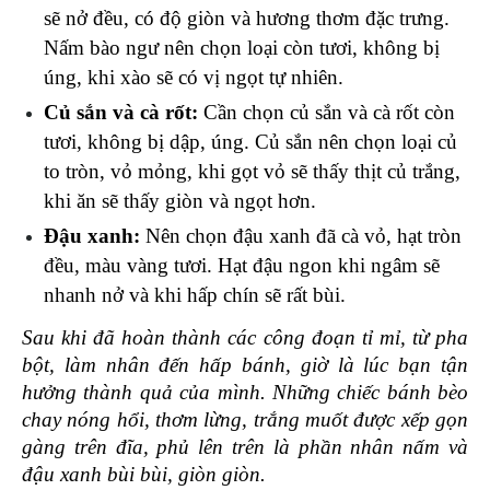
sẽ nở đều, có độ giòn và hương thơm đặc trưng. 
Nấm bào ngư nên chọn loại còn tươi, không bị 
úng, khi xào sẽ có vị ngọt tự nhiên.
Củ sắn và cà rốt: 
Cần chọn củ sắn và cà rốt còn 
tươi, không bị dập, úng. Củ sắn nên chọn loại củ 
to tròn, vỏ mỏng, khi gọt vỏ sẽ thấy thịt củ trắng, 
khi ăn sẽ thấy giòn và ngọt hơn.
Đậu xanh:
 Nên chọn đậu xanh đã cà vỏ, hạt tròn 
đều, màu vàng tươi. Hạt đậu ngon khi ngâm sẽ 
nhanh nở và khi hấp chín sẽ rất bùi.
Sau khi đã hoàn thành các công đoạn tỉ mỉ, từ pha 
bột, làm nhân đến hấp bánh, giờ là lúc bạn tận 
hưởng thành quả của mình. Những chiếc bánh bèo 
chay nóng hổi, thơm lừng, trắng muốt được xếp gọn 
gàng trên đĩa, phủ lên trên là phần nhân nấm và 
đậu xanh bùi bùi, giòn giòn. 