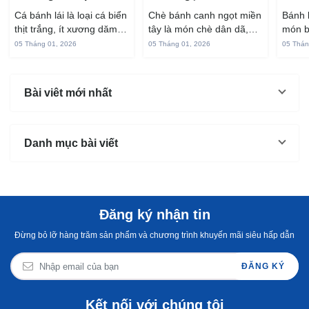
cá bánh lái
Tây ngon chuẩn vị
hấp 
Cá bánh lái là loại cá biển
Chè bánh canh ngọt miền
Bánh 
thịt trắng, ít xương dăm,
tây là món chè dân dã,
món b
vị ngọt và rất dễ ăn khi
gắn liền với đời sống sinh
thuộc
05 Tháng 01, 2026
05 Tháng 01, 2026
05 Thán
chế biến đúng cách. Chỉ
hoạt của người miền sông
yêu t
với vài nguyên liệu quen
nước từ bao đời nay. Sợi
giòn 
thuộc trong bếp, bạn có
bánh canh làm từ bột gạo
phần 
Bài viêt mới nhất
thể...
và...
mùi s
Không
Danh mục bài viết
Đăng ký nhận tin
Đừng bỏ lỡ hàng trăm sản phẩm và chương trình khuyến mãi siêu hấp dẫn
ĐĂNG KÝ
Kết nối với chúng tôi