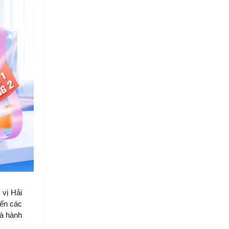
vị Hải 
ến các 
à hành 