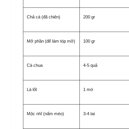
Chả cá (đã chiên)
200 gr
Mỡ phần (để làm tóp mỡ)
100 gr
Cà chua
4-5 quả
Lá lốt
1 mớ
Mộc nhĩ (nấm mèo)
3-4 tai