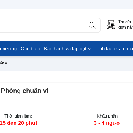
Tra cứu
đơn hà
u nướng
Chế biến
Bảo hành và lắp đặt
Linh kiện sản ph
ẩn vị
 Phòng chuẩn vị
Thời gian làm:
Khẩu phần:
15 đến 20 phút
3 - 4 người