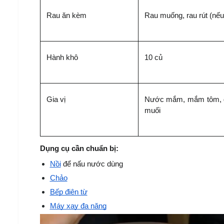
Rau ăn kèm
Rau muống, rau rút (nếu 
Hành khô
10 củ
Gia vị
Nước mắm, mắm tôm, gi
muối
Dụng cụ cần chuẩn bị:
Nồi
 để nấu nước dùng
Chảo
Bếp điện từ
Máy xay đa năng