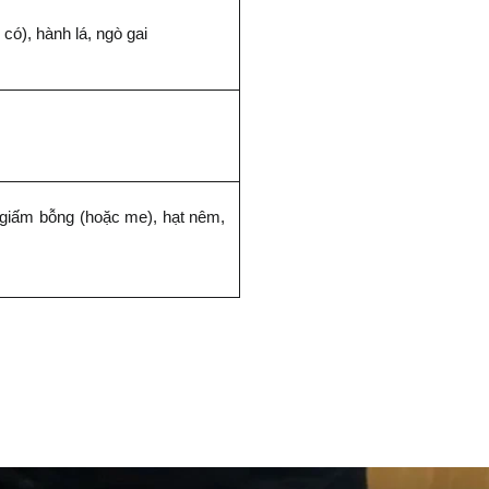
có), hành lá, ngò gai
ấm bỗng (hoặc me), hạt nêm, 