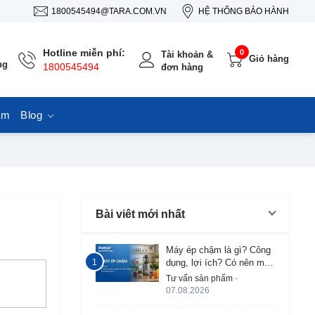
1800545494@TARA.COM.VN
HỆ THỐNG BẢO HÀNH
Hotline miễn phí:
0
Tài khoản &
Giỏ hàng
ng
1800545494
đơn hàng
ẩm
Blog
Bài viêt mới nhất
Máy ép chậm là gì? Công
dụng, lợi ích? Có nên mua
không?
Tư vấn sản phẩm
-
07.08.2026