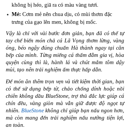
không bị héo, giã ra có màu vàng tươi.
Mẻ: 
Cơm mẻ nên chua dịu, có mùi thơm đặc 
trưng của gạo lên men, không bị mốc.
Vậy là chỉ với vài bước đơn giản, bạn đã có thể tự 
tay chế biến món chả cá Lã Vọng thơm lừng, vàng 
óng, béo ngậy đúng chuẩn Hà thành ngay tại căn 
bếp của mình. Từng miếng cá thấm đẫm gia vị, hòa 
quyện cùng thì là, hành lá và chút mắm tôm dậy 
mùi, tạo nên trải nghiệm ẩm thực hấp dẫn. 
Để món ăn thêm trọn vẹn và tiết kiệm thời gian, bạn 
có thể sử dụng bếp từ, chảo chống dính hoặc nồi 
chiên không dầu BlueStone, trợ thủ đắc lực giúp cá 
chín đều, vàng giòn mà vẫn giữ được độ ngọt tự 
nhiên. 
BlueStone
 không chỉ giúp bạn nấu ngon hơn, 
mà còn mang đến trải nghiệm nấu nướng tiện lợi, 
an toàn. 