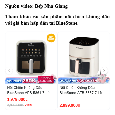
Nguồn video: Bếp Nhà Giang
Tham khảo các sản phẩm nồi chiên không dầu 
với giá bán hấp dẫn tại BlueStone. 
-34%
Nồi Chiên Không Dầu
Nồi Chiên Không Dầu
N
BlueStone AFB-5861 7 Lít
BlueStone AFB-5857 7 Lít
B
1800W
1800W
1
1,979,000₫
5
2,899,000₫
2,999,000₫
9
-34%