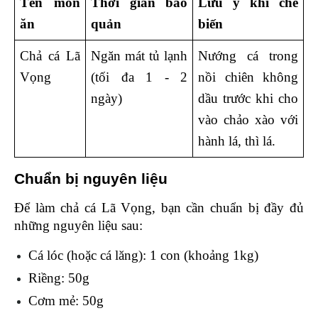
Tên món 
Thời gian bảo 
Lưu ý khi chế 
ăn
quản
biến
Chả cá Lã 
Ngăn mát tủ lạnh 
Nướng cá trong 
Vọng  
(tối đa 1 - 2 
nồi chiên không 
ngày)
dầu trước khi cho 
vào chảo xào với 
hành lá, thì lá. 
Chuẩn bị nguyên liệu 
Để làm chả cá Lã Vọng, bạn cần chuẩn bị đầy đủ 
những nguyên liệu sau: 
Cá lóc (hoặc cá lăng): 1 con (khoảng 1kg)
Riềng: 50g
Cơm mẻ: 50g