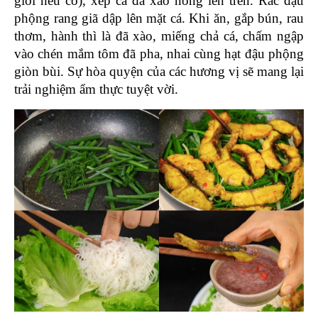
giới nếu có), xếp cá đã xào nóng lên trên. Rắc đậu 
phộng rang giã dập lên mặt cá. Khi ăn, gắp bún, rau 
thơm, hành thì là đã xào, miếng chả cá, chấm ngập 
vào chén mắm tôm đã pha, nhai cùng hạt đậu phộng 
giòn bùi. Sự hòa quyện của các hương vị sẽ mang lại 
trải nghiệm ẩm thực tuyệt vời.