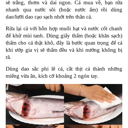
sẽ trắng, thơm và dai ngon. Cá mua về, bạn rửa 
nhanh qua nước sôi (hoặc nước ấm) rồi dùng 
dao/lưỡi dao cạo sạch nhớt trên thân cá.
Rửa lại cá với hỗn hợp muối hạt và nước cốt chanh 
để khử mùi tanh. Dùng giấy thấm (hoặc khăn sạch) 
thấm cho cá thật khô, đây là bước quan trọng để cá 
khi ướp gia vị sẽ thấm đều và khi nướng không bị 
rã.
Dùng dao sắc phi lê cá, cắt thịt cá thành những 
miếng vừa ăn, kích cỡ khoảng 2 ngón tay.