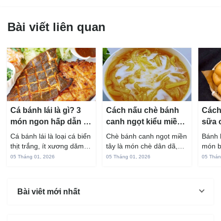
Bài viết liên quan
Cá bánh lái là gì? 3
Cách nấu chè bánh
Cách
món ngon hấp dẫn từ
canh ngọt kiểu miền
sữa 
cá bánh lái
Tây ngon chuẩn vị
hấp 
Cá bánh lái là loại cá biển
Chè bánh canh ngọt miền
Bánh 
thịt trắng, ít xương dăm,
tây là món chè dân dã,
món b
vị ngọt và rất dễ ăn khi
gắn liền với đời sống sinh
thuộc
05 Tháng 01, 2026
05 Tháng 01, 2026
05 Thán
chế biến đúng cách. Chỉ
hoạt của người miền sông
yêu t
với vài nguyên liệu quen
nước từ bao đời nay. Sợi
giòn 
thuộc trong bếp, bạn có
bánh canh làm từ bột gạo
phần 
Bài viêt mới nhất
thể...
và...
mùi s
Không