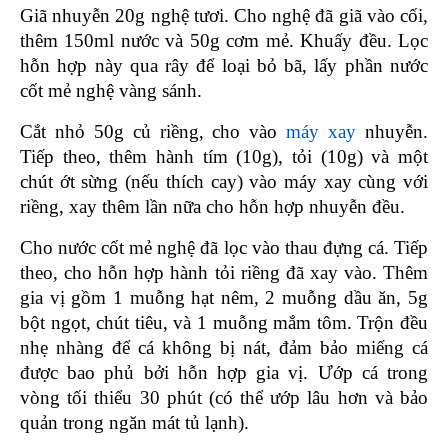
Giã nhuyễn 20g nghệ tươi. Cho nghệ đã giã vào cối, 
thêm 150ml nước và 50g cơm mẻ. Khuấy đều. Lọc 
hỗn hợp này qua rây để loại bỏ bã, lấy phần nước 
cốt mẻ nghệ vàng sánh.
Cắt nhỏ 50g củ riềng, cho vào 
máy xay
 nhuyễn. 
Tiếp theo, thêm hành tím (10g), tỏi (10g) và một 
chút ớt sừng (nếu thích cay) vào máy xay cùng với 
riềng, xay thêm lần nữa cho hỗn hợp nhuyễn đều.
Cho nước cốt mẻ nghệ đã lọc vào thau đựng cá. Tiếp 
theo, cho hỗn hợp hành tỏi riềng đã xay vào. Thêm 
gia vị gồm 1 muỗng hạt nêm, 2 muỗng dầu ăn, 5g 
bột ngọt, chút tiêu, và 1 muỗng mắm tôm. Trộn đều 
nhẹ nhàng để cá không bị nát, đảm bảo miếng cá 
được bao phủ bởi hỗn hợp gia vị. Ướp cá trong 
vòng tối thiểu 30 phút (có thể ướp lâu hơn và bảo 
quản trong ngăn mát tủ lạnh).