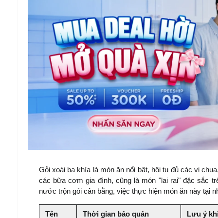
Gỏi xoài ba khía là món ăn nổi bật, hội tụ đủ các vị chu
các bữa cơm gia đình, cũng là món "lai rai" đặc sắc t
nước trộn gỏi cân bằng, việc thực hiện món ăn này tại n
Tên 
Thời gian bảo quản
Lưu ý khi