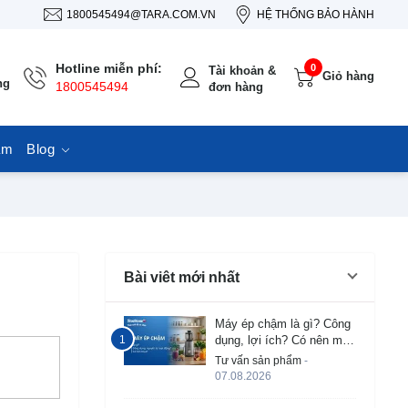
1800545494@TARA.COM.VN
HỆ THỐNG BẢO HÀNH
Hotline miễn phí:
0
Tài khoản &
Giỏ hàng
ng
1800545494
đơn hàng
ẩm
Blog
Bài viêt mới nhất
Máy ép chậm là gì? Công
dụng, lợi ích? Có nên mua
không?
Tư vấn sản phẩm
-
07.08.2026