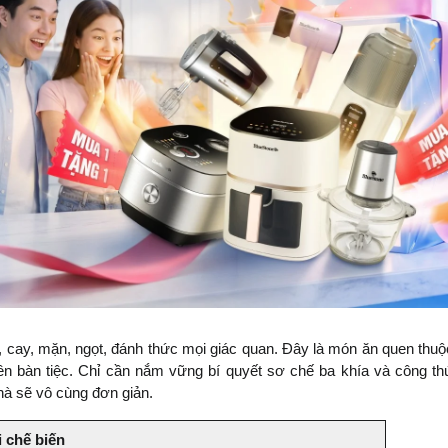
a, cay, mặn, ngọt, đánh thức mọi giác quan. Đây là món ăn quen thuộc
rên bàn tiệc. Chỉ cần nắm vững bí quyết sơ chế ba khía và công th
hà sẽ vô cùng đơn giản.
 chế biến