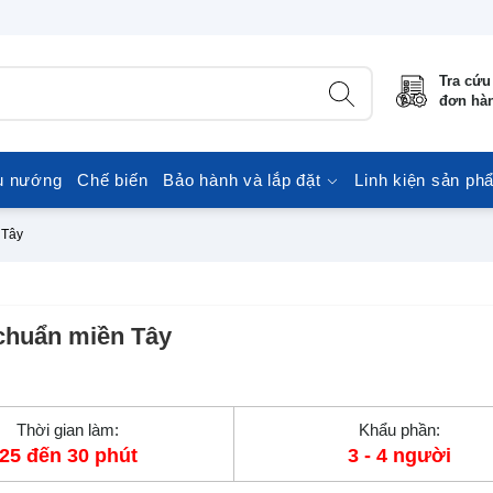
Tra cứu
đơn hà
u nướng
Chế biến
Bảo hành và lắp đặt
Linh kiện sản ph
 Tây
 chuẩn miền Tây
Thời gian làm:
Khẩu phần:
25 đến 30 phút
3 - 4 người