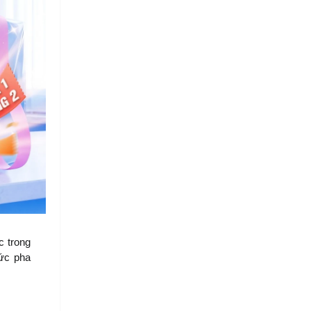
 trong 
ức pha 