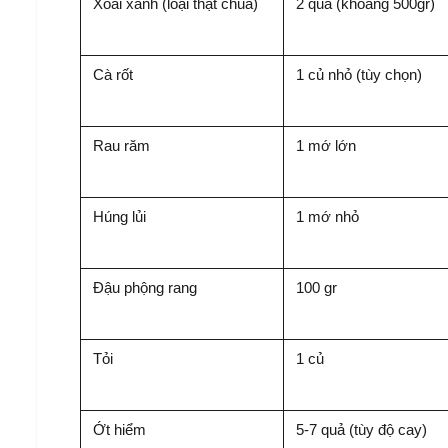
Xoài xanh (loại thật chua)
2 quả (khoảng 500gr)
Cà rốt
1 củ nhỏ (tùy chọn)
Rau răm
1 mớ lớn
Húng lủi
1 mớ nhỏ
Đậu phộng rang
100 gr
Tỏi
1 củ
Ớt hiểm
5-7 quả (tùy độ cay)