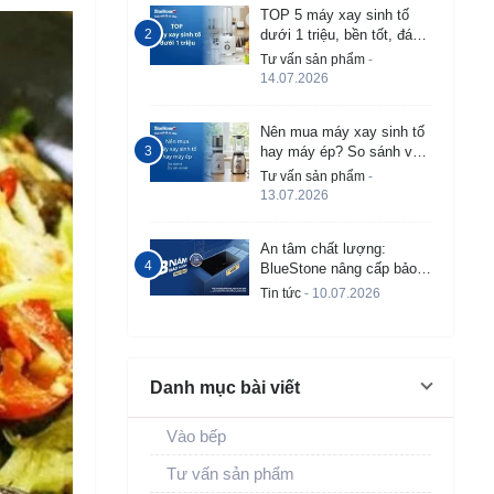
TOP 5 máy xay sinh tố
dưới 1 triệu, bền tốt, đáng
mua 2026
Tư vấn sản phẩm
-
14.07.2026
Nên mua máy xay sinh tố
hay máy ép? So sánh và
tư vấn chi tiết
Tư vấn sản phẩm
-
13.07.2026
An tâm chất lượng:
BlueStone nâng cấp bảo
hành bếp từ âm lên đến 3
Tin tức
- 10.07.2026
năm
Danh mục bài viết
Vào bếp
Tư vấn sản phẩm