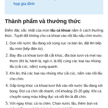
họp gia đình
Thành phẩm và thưởng thức
Điểm đặc sắc nhất của món 
lẩu cá khoai
 nằm ở cách thưởng 
thức. Tuyệt đối không cho cá khoai vào nồi lẩu nấu chín trước.
Dọn nồi nước lẩu đang sôi sùng sục ra bàn ăn, đặt lên bếp 
lẩu mini (bếp điện từ).
Bày đĩa cá khoai tươi đã cắt khúc, đĩa bún tươi và mẹt rau 
thơm (thì là, hành lá, ngò rí, lá lốt) cùng các loại rau nhúng 
lẩu (cải cúc, nấm) xung quanh.
Khi ăn, thả các loại rau nhúng như cải cúc, nấm vào nồi lẩu 
cho chín.
Gắp từng khúc cá khoai tươi thả vào nồi nước lẩu đang sôi 
bùng. Đợi cá chín rất nhanh, chỉ khoảng 15-20 giây. Khi cá 
chuyển sang màu trắng đục và nổi lên là đã chín.
Vớt ngay khúc cá ra chén. Chan nước lẩu, thêm bún và 