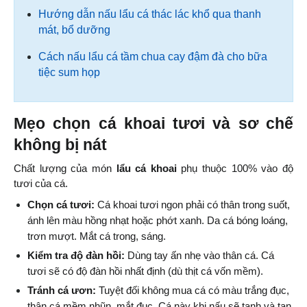
Hướng dẫn nấu lẩu cá thác lác khổ qua thanh
mát, bổ dưỡng
Cách nấu lẩu cá tầm chua cay đậm đà cho bữa
tiệc sum họp
Mẹo chọn cá khoai tươi và sơ chế 
không bị nát
Chất lượng của món 
lẩu cá khoai
 phụ thuộc 100% vào độ 
tươi của cá.
Chọn cá tươi:
 Cá khoai tươi ngon phải có thân trong suốt, 
ánh lên màu hồng nhạt hoặc phớt xanh. Da cá bóng loáng, 
trơn mượt. Mắt cá trong, sáng.
Kiểm tra độ đàn hồi:
 Dùng tay ấn nhẹ vào thân cá. Cá 
tươi sẽ có độ đàn hồi nhất định (dù thịt cá vốn mềm).
Tránh cá ươn:
 Tuyệt đối không mua cá có màu trắng đục, 
thân cá mềm nhũn, mắt đục. Cá này khi nấu sẽ tanh và tan 