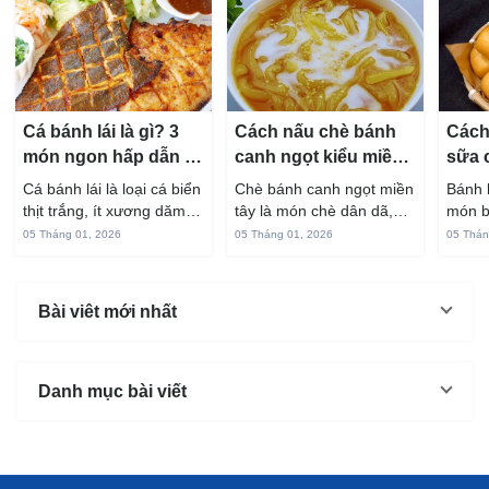
Cá bánh lái là gì? 3
Cách nấu chè bánh
Cách
món ngon hấp dẫn từ
canh ngọt kiểu miền
sữa 
cá bánh lái
Tây ngon chuẩn vị
hấp 
Cá bánh lái là loại cá biển
Chè bánh canh ngọt miền
Bánh 
thịt trắng, ít xương dăm,
tây là món chè dân dã,
món b
vị ngọt và rất dễ ăn khi
gắn liền với đời sống sinh
thuộc
05 Tháng 01, 2026
05 Tháng 01, 2026
05 Thán
chế biến đúng cách. Chỉ
hoạt của người miền sông
yêu t
với vài nguyên liệu quen
nước từ bao đời nay. Sợi
giòn 
thuộc trong bếp, bạn có
bánh canh làm từ bột gạo
phần 
Bài viêt mới nhất
thể...
và...
mùi s
Không
Danh mục bài viết