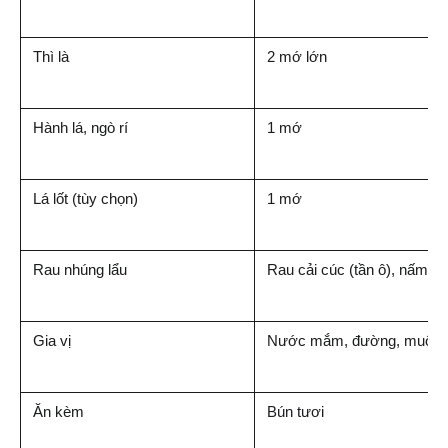
Thì là
2 mớ lớn
Hành lá, ngò rí
1 mớ
Lá lốt (tùy chọn)
1 mớ
Rau nhúng lẩu
Rau cải cúc (tần ô), nấm k
Gia vị
Nước mắm, đường, muối, hạ
Ăn kèm
Bún tươi