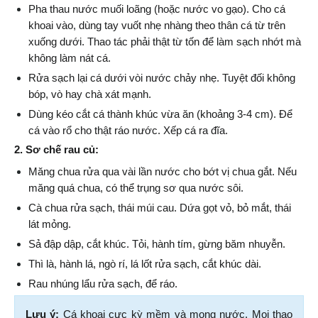
Pha thau nước muối loãng (hoặc nước vo gạo). Cho cá 
khoai vào, dùng tay vuốt nhẹ nhàng theo thân cá từ trên 
xuống dưới. Thao tác phải thật từ tốn để làm sạch nhớt mà 
không làm nát cá.
Rửa sạch lại cá dưới vòi nước chảy nhẹ. Tuyệt đối không 
bóp, vò hay chà xát mạnh.
Dùng kéo cắt cá thành khúc vừa ăn (khoảng 3-4 cm). Để 
cá vào rổ cho thật ráo nước. Xếp cá ra đĩa.
2. Sơ chế rau củ:
Măng chua rửa qua vài lần nước cho bớt vị chua gắt. Nếu 
măng quá chua, có thể trụng sơ qua nước sôi.
Cà chua rửa sạch, thái múi cau. Dứa gọt vỏ, bỏ mắt, thái 
lát mỏng.
Sả đập dập, cắt khúc. Tỏi, hành tím, gừng băm nhuyễn.
Thì là, hành lá, ngò rí, lá lốt rửa sạch, cắt khúc dài.
Rau nhúng lẩu rửa sạch, để ráo.
Lưu ý:
 Cá khoai cực kỳ mềm và mọng nước. Mọi thao 