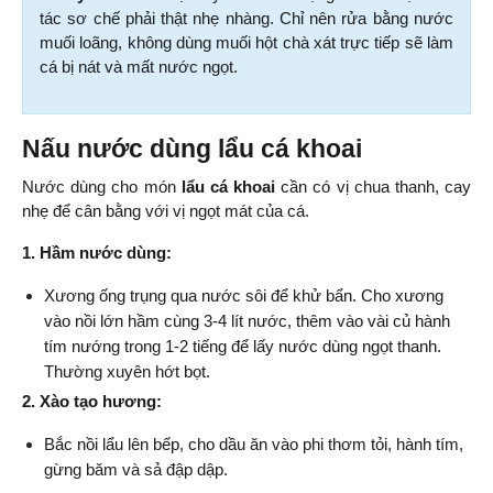
tác sơ chế phải thật nhẹ nhàng. Chỉ nên rửa bằng nước 
muối loãng, không dùng muối hột chà xát trực tiếp sẽ làm 
cá bị nát và mất nước ngọt.
Nấu nước dùng lẩu cá khoai
Nước dùng cho món 
lẩu cá khoai
 cần có vị chua thanh, cay 
nhẹ để cân bằng với vị ngọt mát của cá.
1. Hầm nước dùng:
Xương ống trụng qua nước sôi để khử bẩn. Cho xương 
vào nồi lớn hầm cùng 3-4 lít nước, thêm vào vài củ hành 
tím nướng trong 1-2 tiếng để lấy nước dùng ngọt thanh. 
Thường xuyên hớt bọt.
2. Xào tạo hương:
Bắc nồi lẩu lên bếp, cho dầu ăn vào phi thơm tỏi, hành tím, 
gừng băm và sả đập dập.