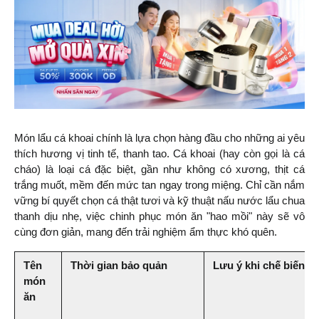
Món lẩu cá khoai chính là lựa chọn hàng đầu cho những ai yêu 
thích hương vị tinh tế, thanh tao. Cá khoai (hay còn gọi là cá 
cháo) là loại cá đặc biệt, gần như không có xương, thịt cá 
trắng muốt, mềm đến mức tan ngay trong miệng. Chỉ cần nắm 
vững bí quyết chọn cá thật tươi và kỹ thuật nấu nước lẩu chua 
thanh dịu nhẹ, việc chinh phục món ăn "hao mồi" này sẽ vô 
cùng đơn giản, mang đến trải nghiệm ẩm thực khó quên.
Tên 
Thời gian bảo quản
Lưu ý khi chế biến
món 
ăn