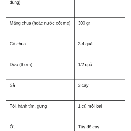
dùng)
Măng chua (hoặc nước cốt me)
300 gr
Cà chua
3-4 quả
Dứa (thơm)
1/2 quả
Sả
3 cây
Tỏi, hành tím, gừng
1 củ mỗi loại
Ớt
Tùy độ cay