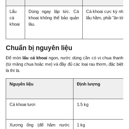
Lẩu 
Dùng ngay lập tức. Cá 
Cá khoai cực kỳ nhanh 
cá 
khoai không thể bảo quản 
lẩu hầm, phải "ăn tới đ
khoai
lâu.
Chuẩn bị nguyên liệu
Để món 
lẩu cá khoai
 ngon, nước dùng cần có vị chua thanh 
(từ măng chua hoặc me) và đầy đủ các loại rau thơm, đặc biệt 
là thì là.
Nguyên liệu
Định lượng
Cá khoai tươi
1.5 kg
Xương ống (để hầm nước 
1 kg