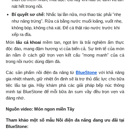
nát hết trong nồi.
Bí quyết sơ chế:
 Nhắc lại lần nữa, mọi thao tác phải "nhẹ 
như nâng trứng". Rửa cá bằng nước muối loãng, vuốt nhẹ, 
không bóp, không chà xát. Để cá thật ráo nước trước khi 
xếp ra đĩa.
Món 
lẩu cá khoai
 mềm tan, ngọt lịm là trải nghiệm ẩm thực 
độc đáo, mang đậm hương vị của biển cả. Sự tinh tế của món 
ăn nằm ở cách giữ trọn vẹn kết cấu "mong manh" của cá 
trong nồi nước dùng đậm đà.
Các sản phẩm nồi điện đa năng từ
BlueStone
 với khả năng 
gia nhiệt nhanh, giữ nhiệt ổn định sẽ là trợ thủ đắc lực cho bữa 
tiệc lẩu tại gia. Hãy khám phá các giải pháp bếp núc thông 
minh tại BlueStone để mỗi bữa ăn sum vầy đều trọn vẹn và 
đáng nhớ.
Nguồn video: Món ngon miền Tây
Tham khảo một số mẫu Nồi điện đa năng đang ưu đãi tại 
BlueStone: 