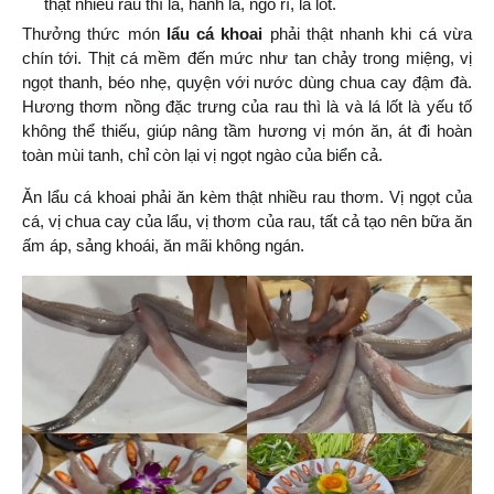
thật nhiều rau thì là, hành lá, ngò rí, lá lốt.
Thưởng thức món 
lẩu cá khoai
 phải thật nhanh khi cá vừa 
chín tới. Thịt cá mềm đến mức như tan chảy trong miệng, vị 
ngọt thanh, béo nhẹ, quyện với nước dùng chua cay đậm đà. 
Hương thơm nồng đặc trưng của rau thì là và lá lốt là yếu tố 
không thể thiếu, giúp nâng tầm hương vị món ăn, át đi hoàn 
toàn mùi tanh, chỉ còn lại vị ngọt ngào của biển cả.
Ăn lẩu cá khoai phải ăn kèm thật nhiều rau thơm. Vị ngọt của 
cá, vị chua cay của lẩu, vị thơm của rau, tất cả tạo nên bữa ăn 
ấm áp, sảng khoái, ăn mãi không ngán.