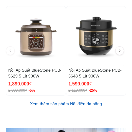
-5%
-2
H
Nồi Áp Suất BlueStone PCB-
Nồi Áp Suất BlueStone PCB-
N
5629 5 Lít 900W
5648 5 Lít 900W
5
1,899,000₫
1,599,000₫
L
2,009,000₫
2,119,000₫
-5%
-25%
Xem thêm sản phẩm Nồi điện đa năng