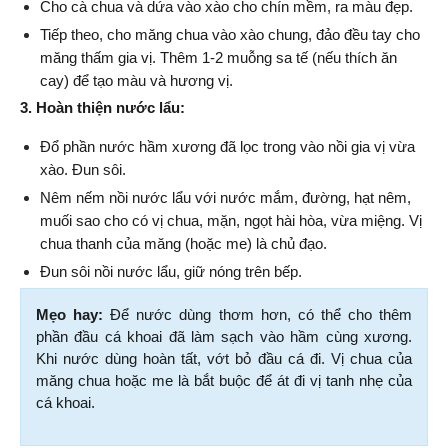
Cho cà chua và dứa vào xào cho chín mềm, ra màu đẹp.
Tiếp theo, cho măng chua vào xào chung, đảo đều tay cho 
măng thấm gia vị. Thêm 1-2 muỗng sa tế (nếu thích ăn 
cay) để tạo màu và hương vị.
3. Hoàn thiện nước lẩu:
Đổ phần nước hầm xương đã lọc trong vào nồi gia vị vừa 
xào. Đun sôi.
Nêm nếm nồi nước lẩu với nước mắm, đường, hạt nêm, 
muối sao cho có vị chua, mặn, ngọt hài hòa, vừa miệng. Vị 
chua thanh của măng (hoặc me) là chủ đạo.
Đun sôi nồi nước lẩu, giữ nóng trên bếp.
Mẹo hay: 
Để nước dùng thơm hơn, có thể cho thêm 
phần đầu cá khoai đã làm sạch vào hầm cùng xương. 
Khi nước dùng hoàn tất, vớt bỏ đầu cá đi. Vị chua của 
măng chua hoặc me là bắt buộc để át đi vị tanh nhẹ của 
cá khoai.