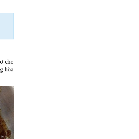
ơ cho 
g hòa 