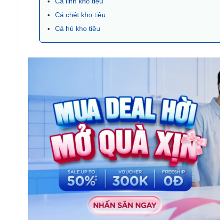
Cá linh kho tiêu
Cá chét kho tiêu
Cá hú kho tiêu