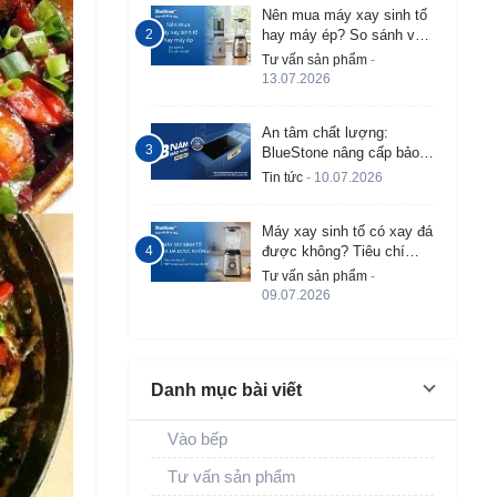
Nên mua máy xay sinh tố
hay máy ép? So sánh và
tư vấn chi tiết
Tư vấn sản phẩm
-
13.07.2026
An tâm chất lượng:
BlueStone nâng cấp bảo
hành bếp từ âm lên đến 3
Tin tức
- 10.07.2026
năm
Máy xay sinh tố có xay đá
được không? Tiêu chí
chọn và TOP 5 máy tốt
Tư vấn sản phẩm
-
09.07.2026
Danh mục bài viết
Vào bếp
Tư vấn sản phẩm