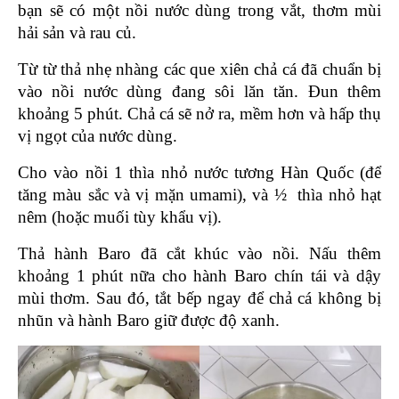
bạn sẽ có một nồi nước dùng trong vắt, thơm mùi 
hải sản và rau củ.
Từ từ thả nhẹ nhàng các que xiên chả cá đã chuẩn bị 
vào nồi nước dùng đang sôi lăn tăn. Đun thêm 
khoảng 5 phút. Chả cá sẽ nở ra, mềm hơn và hấp thụ 
vị ngọt của nước dùng.
Cho vào nồi 1 thìa nhỏ nước tương Hàn Quốc (để 
tăng màu sắc và vị mặn umami), và ½  thìa nhỏ hạt 
nêm (hoặc muối tùy khẩu vị).
Thả hành Baro đã cắt khúc vào nồi. Nấu thêm 
khoảng 1 phút nữa cho hành Baro chín tái và dậy 
mùi thơm. Sau đó, tắt bếp ngay để chả cá không bị 
nhũn và hành Baro giữ được độ xanh.