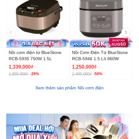
Nồi cơm điện tử BlueStone
Nồi Cơm Điện Tử BlueStone
N
RCB-5935 750W 1.5L
RCB-5946 1.5 Lít 860W
B
1
1,339,000₫
1,250,000₫
1
1,899,000₫
2,499,000₫
2
-29%
-50%
Xem thêm sản phẩm Nồi cơm điện