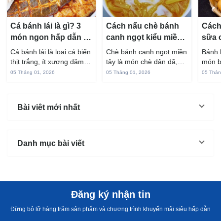
Cá bánh lái là gì? 3
Cách nấu chè bánh
Cách
món ngon hấp dẫn từ
canh ngọt kiểu miền
sữa 
cá bánh lái
Tây ngon chuẩn vị
hấp 
Cá bánh lái là loại cá biển
Chè bánh canh ngọt miền
Bánh 
thịt trắng, ít xương dăm,
tây là món chè dân dã,
món b
vị ngọt và rất dễ ăn khi
gắn liền với đời sống sinh
thuộc
05 Tháng 01, 2026
05 Tháng 01, 2026
05 Thán
chế biến đúng cách. Chỉ
hoạt của người miền sông
yêu t
với vài nguyên liệu quen
nước từ bao đời nay. Sợi
giòn 
thuộc trong bếp, bạn có
bánh canh làm từ bột gạo
phần 
Bài viêt mới nhất
thể...
và...
mùi s
Không
Danh mục bài viết
Đăng ký nhận tin
Đừng bỏ lỡ hàng trăm sản phẩm và chương trình khuyến mãi siêu hấp dẫn