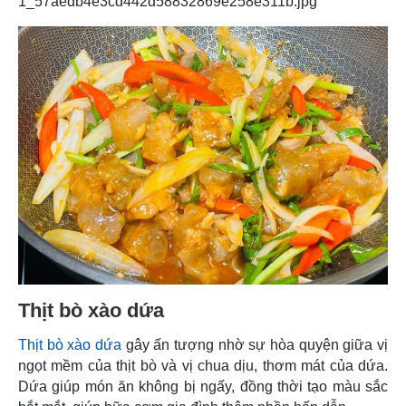
1_57aedb4e3cd442d58832869e258e311b.jpg
Thịt bò xào dứa
Thịt bò xào dứa
gây ấn tượng nhờ sự hòa quyện giữa vị
ngọt mềm của thịt bò và vị chua dịu, thơm mát của dứa.
Dứa giúp món ăn không bị ngấy, đồng thời tạo màu sắc