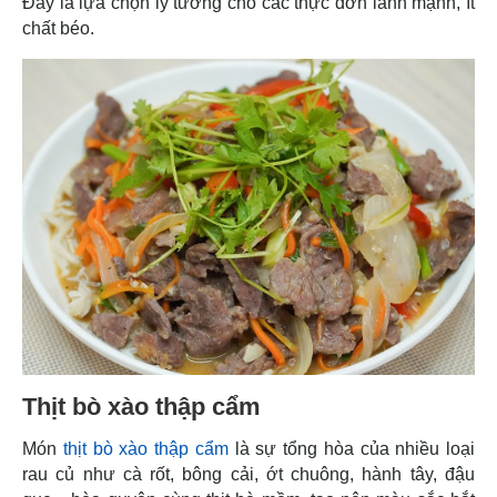
Đây là lựa chọn lý tưởng cho các thực đơn lành mạnh, ít
chất béo.
Thịt bò xào thập cẩm
Món
thịt bò xào thập cẩm
là sự tổng hòa của nhiều loại
rau củ như cà rốt, bông cải, ớt chuông, hành tây, đậu