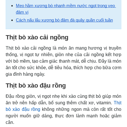
Mẹo hầm xương bò nhanh mềm nước ngọt trong veo 
đậm vị
Cách nấu lẩu xương bò đậm đà quây quần cuối tuần
Thịt bò xào cải ngồng
Thịt bò xào cải ngồng là món ăn mang hương vị truyền
thống, vị ngọt tự nhiên, giòn nhẹ của cải ngồng kết hợp
với bò mềm, tạo cảm giác thanh mát, dễ chịu. Đây là món
ăn tốt cho sức khỏe, dễ tiêu hóa, thích hợp cho bữa cơm
gia đình hàng ngày.
Thịt bò xào đậu rồng
Đậu rồng giòn, vị ngọt nhẹ khi xào cùng thịt bò giúp món
ăn trở nên hấp dẫn, bổ sung thêm chất xơ, vitamin.
Thịt
bò xào đậu rồng
không những ngon mà còn rất tốt cho
người muốn giữ dáng, thực đơn lành mạnh hoặc giảm
cân.