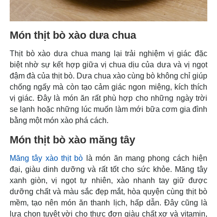
Món thịt bò xào dưa chua
Thịt bò xào dưa chua mang lại trải nghiệm vị giác đặc
biệt nhờ sự kết hợp giữa vị chua dịu của dưa và vị ngọt
đậm đà của thịt bò. Dưa chua xào cùng bò không chỉ giúp
chống ngấy mà còn tạo cảm giác ngon miệng, kích thích
vị giác. Đây là món ăn rất phù hợp cho những ngày trời
se lạnh hoặc những lúc muốn làm mới bữa cơm gia đình
bằng một món xào phá cách.
Món thịt bò xào măng tây
Măng tây xào thịt bò
là món ăn mang phong cách hiện
đại, giàu dinh dưỡng và rất tốt cho sức khỏe. Măng tây
xanh giòn, vị ngọt tự nhiên, xào nhanh tay giữ được
dưỡng chất và màu sắc đẹp mắt, hòa quyện cùng thịt bò
mềm, tạo nên món ăn thanh lịch, hấp dẫn. Đây cũng là
lựa chọn tuyệt vời cho thực đơn giàu chất xơ và vitamin,