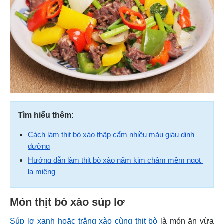
Tìm hiểu thêm:
Cách làm thịt bò xào thập cẩm nhiều màu giàu dinh 
dưỡng
Hướng dẫn làm thịt bò xào nấm kim châm mềm ngọt 
lạ miệng
Món thịt bò xào súp lơ
Súp lơ xanh hoặc trắng xào cùng thịt bò
là món ăn vừa