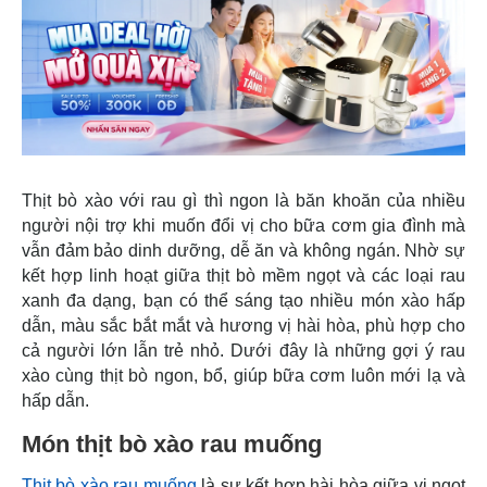
Thịt bò xào với rau gì thì ngon là băn khoăn của nhiều
người nội trợ khi muốn đổi vị cho bữa cơm gia đình mà
vẫn đảm bảo dinh dưỡng, dễ ăn và không ngán. Nhờ sự
kết hợp linh hoạt giữa thịt bò mềm ngọt và các loại rau
xanh đa dạng, bạn có thể sáng tạo nhiều món xào hấp
dẫn, màu sắc bắt mắt và hương vị hài hòa, phù hợp cho
cả người lớn lẫn trẻ nhỏ. Dưới đây là những gợi ý rau
xào cùng thịt bò ngon, bổ, giúp bữa cơm luôn mới lạ và
hấp dẫn.
Món thịt bò xào rau muống
Thịt bò xào rau muống
là sự kết hợp hài hòa giữa vị ngọt