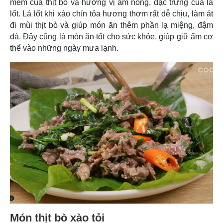
mềm của thịt bò và hương vị ấm nồng, đặc trưng của lá
lốt. Lá lốt khi xào chín tỏa hương thơm rất dễ chịu, làm át
đi mùi thịt bò và giúp món ăn thêm phần lạ miệng, đậm
đà. Đây cũng là món ăn tốt cho sức khỏe, giúp giữ ấm cơ
thể vào những ngày mưa lạnh.
Món thịt bò xào tỏi