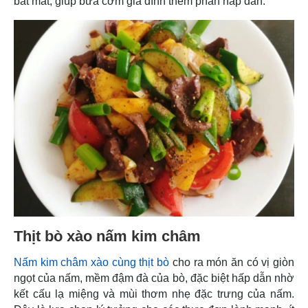
bắt mắt, giúp bữa cơm gia đình thêm phần hấp dẫn.
Thịt bò xào nấm kim châm
Nấm kim châm xào cùng thịt bò
cho ra món ăn có vị giòn
ngọt của nấm, mềm đậm đà của bò, đặc biệt hấp dẫn nhờ
kết cấu lạ miệng và mùi thơm nhẹ đặc trưng của nấm.